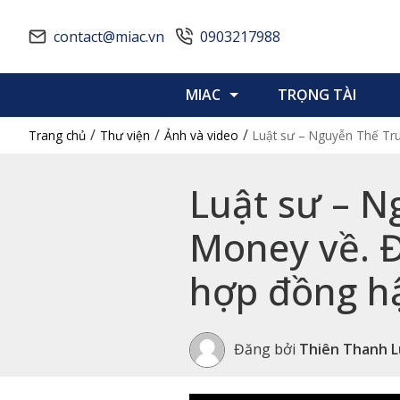
contact@miac.vn
0903217988
MIAC
TRỌNG TÀI
/
/
/
Trang chủ
Thư viện
Ảnh và video
Luật sư – Nguyễn Thế Tru
Luật sư – N
Money về. Đ
hợp đồng h
Đăng bởi
Thiên Thanh L