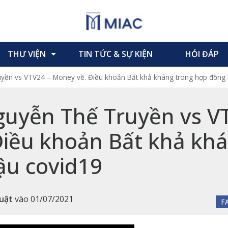
THƯ VIỆN
TIN TỨC & SỰ KIỆN
HỎI ĐÁP
yền vs VTV24 – Money về. Điều khoản Bất khả kháng trong hợp đồng h
guyễn Thế Truyền vs V
iều khoản Bất khả khá
ậu covid19
uật
vào
01/07/2021
F