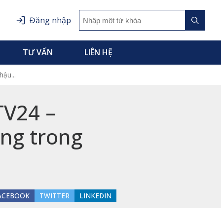
Tìm
Đăng nhập
Tìm
kiếm:
kiếm
TƯ VẤN
LIÊN HỆ
ậu...
TV24 –
ng trong
ACEBOOK
TWITTER
LINKEDIN